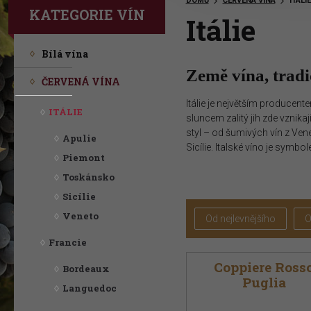
DOMŮ
ČERVENÁ VÍNA
ITÁLIE
KATEGORIE VÍN
Itálie
Vítejte na stránkách ProWine Group!
Bílá vína
Země vína, tradi
"Rozmanitý výběr vynikajících vín "
ČERVENÁ VÍNA
Itálie je největším produce
ITÁLIE
sluncem zalitý jih zde vznika
styl – od šumivých vín z Vene
Apulie
Sicílie. Italské víno je symbo
Piemont
Toskánsko
Sicílie
Veneto
Od nejlevnějšího
O
Francie
Coppiere Ross
Bordeaux
Puglia
Languedoc