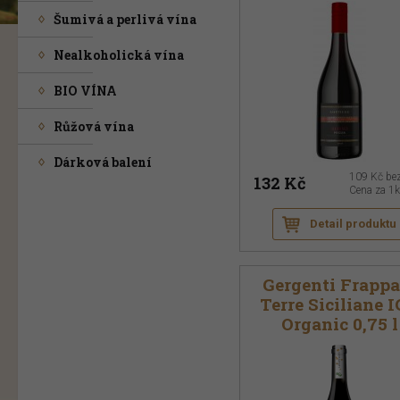
Šumivá a perlivá vína
Nealkoholická vína
BIO VÍNA
Růžová vína
Dárková balení
109 Kč
be
132 Kč
Cena za 1
Detail produktu
Gergenti Frappa
Terre Siciliane 
Organic 0,75 l