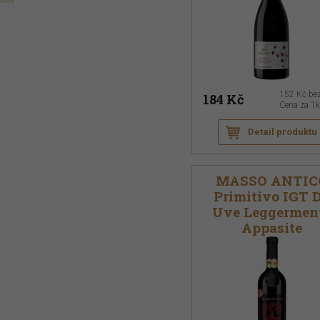
152 Kč
be
184 Kč
Cena za 1
Detail produktu
MASSO ANTIC
Primitivo IGT 
Uve Leggermen
Appasite