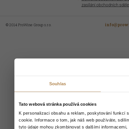
zasílání obchodních sděle
info@prowi
© 2014 ProWine Group s.r.o.
Souhlas
Tato webová stránka používá cookies
K personalizaci obsahu a reklam, poskytování funkcí 
cookie. Informace o tom, jak náš web používáte, sdílím
tyto údaje mohou zkombinovat s dalšími informacemi, kt