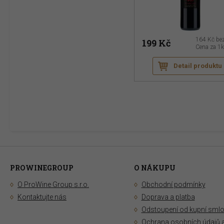
164 Kč
be
199 Kč
Cena za 1
Detail produktu
PROWINEGROUP
O NÁKUPU
O ProWine Group s.r.o.
Obchodní podmínky
Kontaktujte nás
Doprava a platba
Odstoupení od kupní sml
Ochrana osobních údajů 