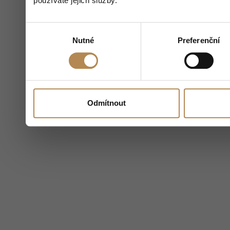
používáte jejich služby.
Výběr
Nutné
Preferenční
souhlasu
Odmítnout