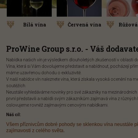
Bílá vína
Červená vína
Růžová
ProWine Group s.r.o. - Váš dodavat
Nabídka našich vín je výsledkem dlouholetých zkušeností v oblasti d
Vína, která si Vám dovolujeme představit a nabídnout, pocházejí pří
máme uzavřenou dohodu o exkluzivitě.
V naší nabídce vín naleznete vína, která získala vysoká ocenění na 
soutěžích.
Neustále vyhledáváme novinky pro své zákazníky na mezinárodních 
první představili a nabídli svým zákazníkům zajímavá vína z různých
oslovujeme rovněž zajímavými cenovými nabídkami.
Náš cíl:
Všem příznivcům dobré pohody se sklenkou vína neustále p
zajímavosti z celého světa.