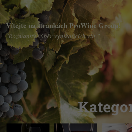
Vítejte na stránkách ProWine Group!
"Rozmanitý výběr vynikajících vín "
Kategor