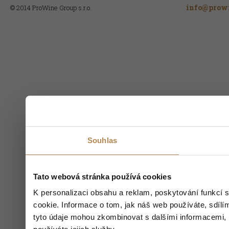
info@prowi
© 2014 ProWine Group s.r.o.
Souhlas
Tato webová stránka používá cookies
K personalizaci obsahu a reklam, poskytování funkcí 
cookie. Informace o tom, jak náš web používáte, sdílím
tyto údaje mohou zkombinovat s dalšími informacemi, kt