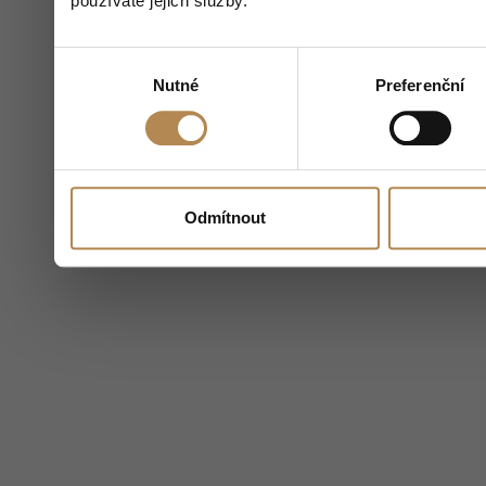
používáte jejich služby.
Výběr
Nutné
Preferenční
souhlasu
Odmítnout