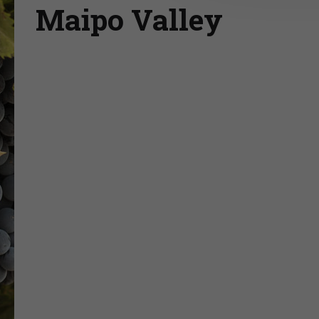
Maipo Valley
Vítejte na stránkách ProWine Group!
"Rozmanitý výběr vynikajících vín "