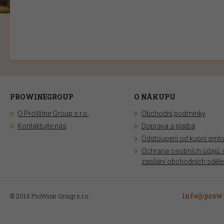
PROWINEGROUP
O NÁKUPU
O ProWine Group s.r.o.
Obchodní podmínky
Kontaktujte nás
Doprava a platba
Odstoupení od kupní sml
Ochrana osobních údajů 
zasílání obchodních sděle
info@prowi
© 2014 ProWine Group s.r.o.