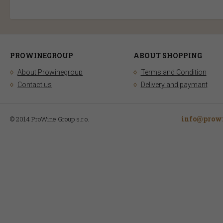
PROWINEGROUP
ABOUT SHOPPING
About Prowinegroup
Terms and Condition
Contact us
Delivery and paymant
info@prowi
© 2014 ProWine Group s.r.o.