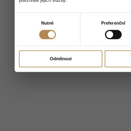
používáte jejich služby.
Výběr
Nutné
Preferenční
souhlasu
Odmítnout