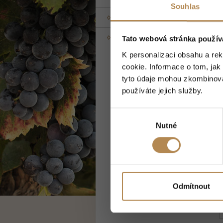
Souhlas
Wide selec
Red wines
SPARKLING WINE
Tato webová stránka použív
wines
K personalizaci obsahu a re
cookie. Informace o tom, jak
tyto údaje mohou zkombinovat
používáte jejich služby.
Výběr
Nutné
souhlasu
Odmítnout