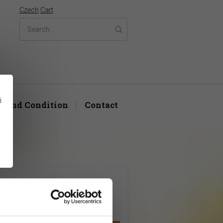
Czech
Cart
i
s and Condition
Contact