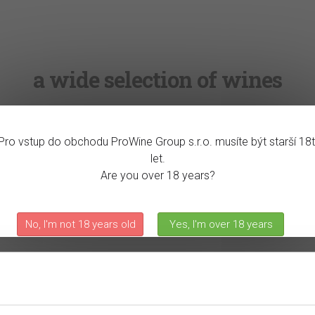
a wide selection of wines
Pro vstup do obchodu ProWine Group s.r.o. musíte být starší 18t
 offer
News
Delivery and paymant
Term
let.
Are you over 18 years?
 wide selection of wines
No, I'm not 18 years old
Yes, I'm over 18 years
OME
SPARKLING WINE
Sparkling wine
e!