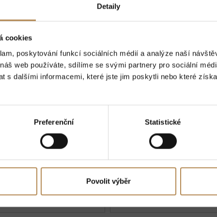
Detaily
The cheapest
The most expensive
tion of
á cookies
klam, poskytování funkcí sociálních médií a analýze naší návšt
 náš web používáte, sdílíme se svými partnery pro sociální média
 s dalšími informacemi, které jste jim poskytli nebo které získa
Preferenční
Statistické
173 Kč
without DPH
206 Kč
without DPH
209 Kč
249 Kč
Price for 1 pcs
Price for 1 pcs
Povolit výběr
Detail produktu
Detail produktu