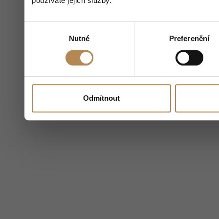
používáte jejich služby.
Výběr
Nutné
Preferenční
souhlasu
Odmítnout