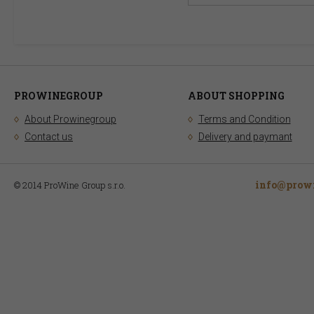
PROWINEGROUP
ABOUT SHOPPING
About Prowinegroup
Terms and Condition
Contact us
Delivery and paymant
info@prowi
© 2014 ProWine Group s.r.o.