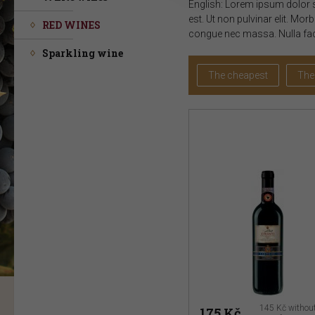
English: Lorem ipsum dolor si
est. Ut non pulvinar elit. Morb
Wide selection of
RED WINES
congue nec massa. Nulla facil
Sparkling wine
wines
The cheapest
The
145 Kč
withou
175 Kč