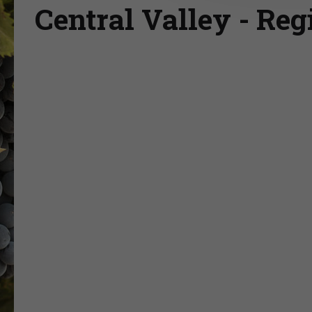
Central Valley - Reg
Vítejte na stránkách ProWine Group!
"Rozmanitý výběr vynikajících vín "