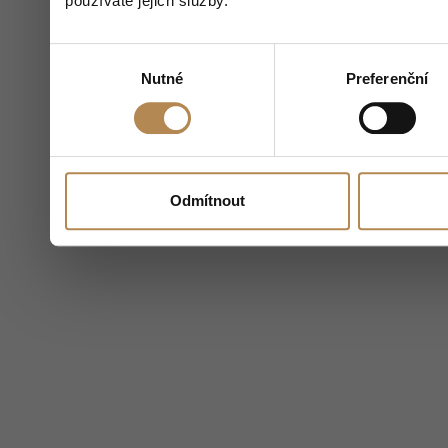
používáte jejich služby.
Výběr
Nutné
Preferenční
souhlasu
Odmítnout