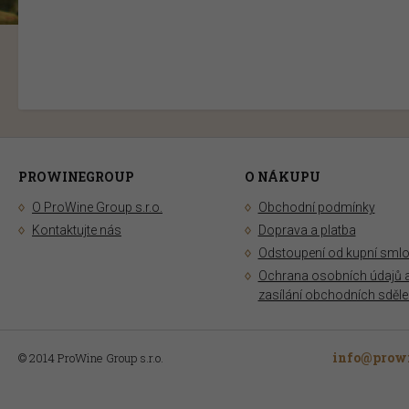
PROWINEGROUP
O NÁKUPU
O ProWine Group s.r.o.
Obchodní podmínky
Kontaktujte nás
Doprava a platba
Odstoupení od kupní sml
Ochrana osobních údajů 
zasílání obchodních sděle
info@prowi
© 2014 ProWine Group s.r.o.