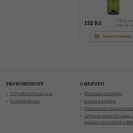
109 Kč
be
132 Kč
Cena za 1
Detail produktu
PROWINEGROUP
O NÁKUPU
O ProWine Group s.r.o.
Obchodní podmínky
Kontaktujte nás
Doprava a platba
Odstoupení od kupní sml
Ochrana osobních údajů 
zasílání obchodních sděle