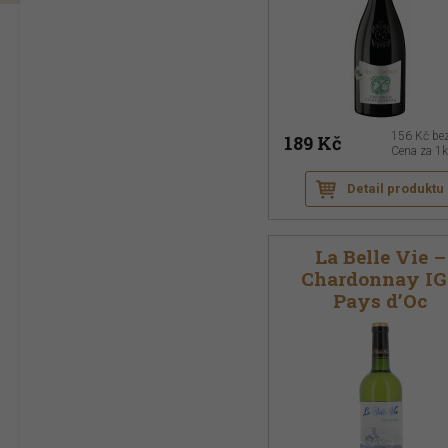
156 Kč
be
189 Kč
Cena za 1
Detail produktu
La Belle Vie –
Chardonnay I
Pays d’Oc