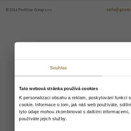
info@prowi
© 2014 ProWine Group s.r.o.
Souhlas
Tato webová stránka používá cookies
K personalizaci obsahu a reklam, poskytování funkcí 
cookie. Informace o tom, jak náš web používáte, sdílím
tyto údaje mohou zkombinovat s dalšími informacemi, kt
používáte jejich služby.