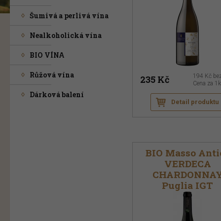
Šumivá a perlivá vína
Nealkoholická vína
BIO VÍNA
Růžová vína
194 Kč
be
235 Kč
Cena za 1
Dárková balení
Detail produktu
BIO Masso Anti
VERDECA
CHARDONNA
Puglia IGT