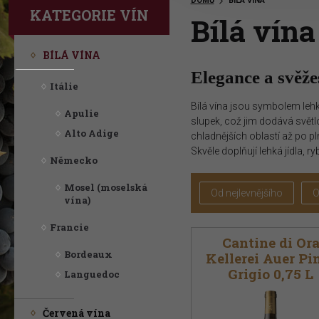
DOMŮ
BÍLÁ VÍNA
KATEGORIE VÍN
Bílá vína
Vítejte na stránkách ProWine Group!
BÍLÁ VÍNA
Elegance a svěže
"Rozmanitý výběr vynikajících vín "
Itálie
Bílá vína jsou symbolem lehk
Apulie
slupek, což jim dodává světl
Alto Adige
chladnějších oblastí až po pl
Skvěle doplňují lehká jídla, ry
Německo
Mosel (moselská
Od nejlevnějšího
O
vína)
Francie
Cantine di Or
Bordeaux
Kellerei Auer Pi
Grigio 0,75 L
Languedoc
Červená vína