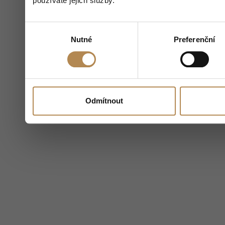
používáte jejich služby.
Výběr
Nutné
Preferenční
souhlasu
Odmítnout