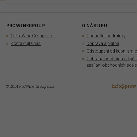
PROWINEGROUP
O NÁKUPU
O ProWine Group s.r.o.
Obchodní podmínky
Kontaktujte nás
Doprava a platba
Odstoupení od kupní sml
Ochrana osobních údajů 
zasílání obchodních sděle
info@prowi
© 2014 ProWine Group s.r.o.