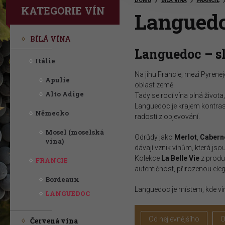
DOMŮ
BÍLÁ VÍNA
FRANCIE
KATEGORIE VÍN
Langued
Vítejte na stránkách ProWine Group!
BÍLÁ VÍNA
Languedoc – sl
"Rozmanitý výběr vynikajících vín "
Itálie
Na jihu Francie, mezi Pyren
Apulie
oblast země.
Alto Adige
Tady se rodí vína plná život
Languedoc je krajem kontrastů
Německo
radostí z objevování.
Mosel (moselská
Odrůdy jako
Merlot
,
Cabern
vína)
dávají vznik vínům, která js
Kolekce
La Belle Vie
z prod
FRANCIE
autentičnost, přirozenou ele
Bordeaux
Languedoc je místem, kde vín
LANGUEDOC
Od nejlevnějšího
O
Červená vína