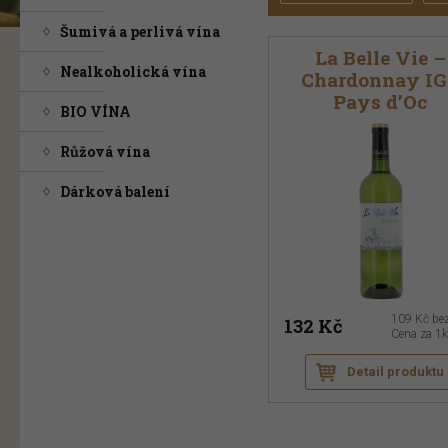
Šumivá a perlivá vína
La Belle Vie –
Nealkoholická vína
Chardonnay I
Pays d’Oc
BIO VÍNA
Růžová vína
Dárková balení
109 Kč
be
132 Kč
Cena za 1
Detail produktu