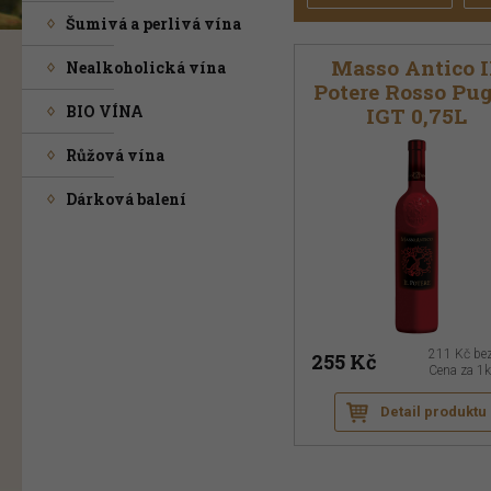
Šumivá a perlivá vína
Masso Antico I
Nealkoholická vína
Potere Rosso Pug
BIO VÍNA
IGT 0,75L
Růžová vína
Dárková balení
211 Kč
be
255 Kč
Cena za 1
Detail produktu