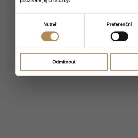
používáte jejich služby.
Výběr
Nutné
Preferenční
souhlasu
Odmítnout