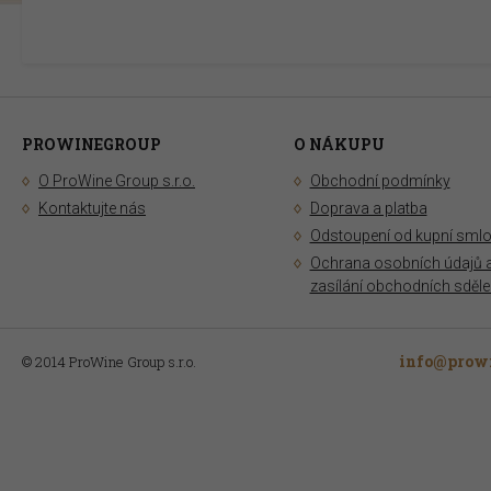
PROWINEGROUP
O NÁKUPU
O ProWine Group s.r.o.
Obchodní podmínky
Kontaktujte nás
Doprava a platba
Odstoupení od kupní sml
Ochrana osobních údajů 
zasílání obchodních sděle
info@prowi
© 2014 ProWine Group s.r.o.