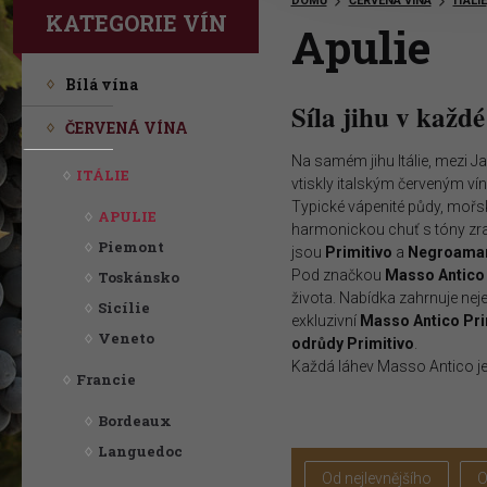
DOMŮ
ČERVENÁ VÍNA
ITÁLIE
KATEGORIE VÍN
Apulie
Vítejte na stránkách ProWine Group!
Bílá vína
Síla jihu v každ
"Rozmanitý výběr vynikajících vín "
ČERVENÁ VÍNA
Na samém jihu Itálie, mezi 
ITÁLIE
vtiskly italským červeným ví
Typické vápenité půdy, mořský
APULIE
harmonickou chuť s tóny zra
Piemont
jsou
Primitivo
a
Negroama
Pod značkou
Masso Antico
Toskánsko
života. Nabídka zahrnuje neje
Sicílie
exkluzivní
Masso Antico Pri
Veneto
odrůdy Primitivo
.
Každá láhev Masso Antico je po
Francie
Bordeaux
Languedoc
Od nejlevnějšího
O